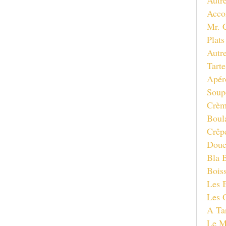
Autre
Acco
Mr. 
Plat
Autre
Tart
Apéro
Soup
Crèm
Boul
Crêp
Douc
Bla B
Bois
Les 
Les 
A Tar
Le M