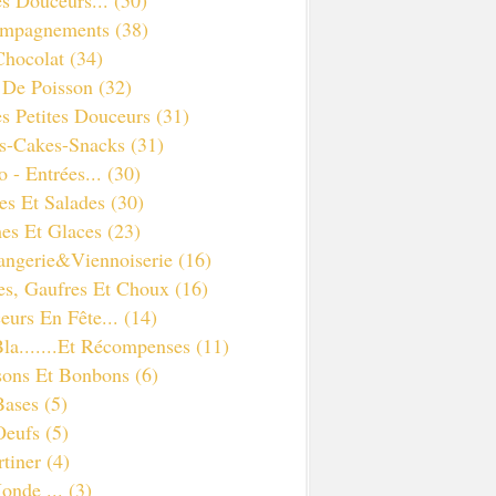
s Douceurs...
(50)
mpagnements
(38)
Chocolat
(34)
s De Poisson
(32)
s Petites Douceurs
(31)
es-Cakes-Snacks
(31)
 - Entrées...
(30)
es Et Salades
(30)
es Et Glaces
(23)
angerie&viennoiserie
(16)
es, Gaufres Et Choux
(16)
eurs En Fête...
(14)
la.......et Récompenses
(11)
sons Et Bonbons
(6)
Bases
(5)
Oeufs
(5)
tiner
(4)
onde ...
(3)