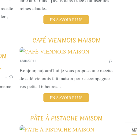
tarte aux fruits , j'avais dans l'idée d'utiliser des
recette
reines-claude...
der ,
EN SAVOIR PLUS
CAFÉ VIENNOIS MAISON
ON
18/04/2011
…
LES BASES
Bonjour, aujourd'hui je vous propose une recette
…
de café viennois fait maison pour accompagner
s même
vos petits 16 heures...
EN SAVOIR PLUS
PÂTE À PISTACHE MAISON
N