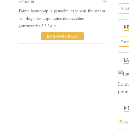
14/04/2010
…
J'aime beaucoup la pistache, et je vois fleurir sur
les blogs des copinautes des recettes
gourmandes !!!!! que...
R
EN SAVOIR PLUS
LA
La cu
pour 
ME
Plat